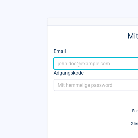
Mi
Email
Adgangskode
For
Gle